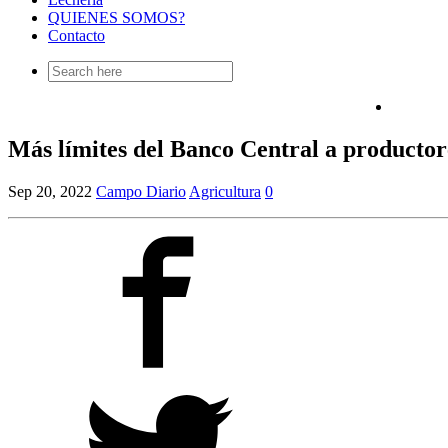
QUIENES SOMOS?
Contacto
Search
for:
Más límites del Banco Central a productor
Sep 20, 2022
Campo Diario
Agricultura
0