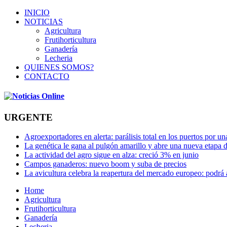
INICIO
NOTICIAS
Agricultura
Frutihorticultura
Ganadería
Lecheria
QUIENES SOMOS?
CONTACTO
URGENTE
Agroexportadores en alerta: parálisis total en los puertos por u
La genética le gana al pulgón amarillo y abre una nueva etapa 
La actividad del agro sigue en alza: creció 3% en junio
Campos ganaderos: nuevo boom y suba de precios
La avicultura celebra la reapertura del mercado europeo: podrá
Home
Agricultura
Frutihorticultura
Ganadería
Lecheria