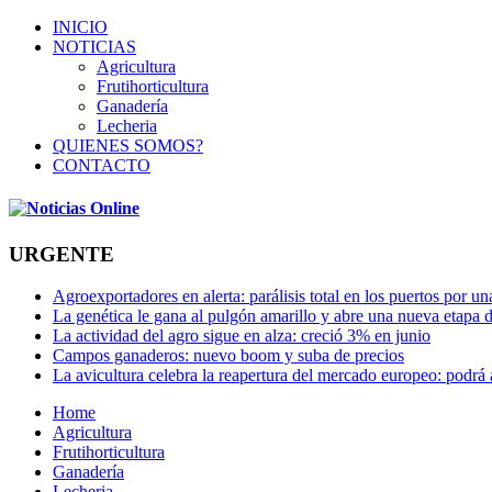
INICIO
NOTICIAS
Agricultura
Frutihorticultura
Ganadería
Lecheria
QUIENES SOMOS?
CONTACTO
URGENTE
Agroexportadores en alerta: parálisis total en los puertos por u
La genética le gana al pulgón amarillo y abre una nueva etapa 
La actividad del agro sigue en alza: creció 3% en junio
Campos ganaderos: nuevo boom y suba de precios
La avicultura celebra la reapertura del mercado europeo: podrá
Home
Agricultura
Frutihorticultura
Ganadería
Lecheria