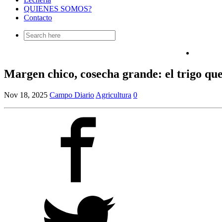
QUIENES SOMOS?
Contacto
Search
for:
Margen chico, cosecha grande: el trigo qu
Nov 18, 2025
Campo Diario
Agricultura
0