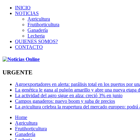
INICIO
NOTICIAS
Agricultura
Frutihorticultura
Ganadería
Lecheria
QUIENES SOMOS?
CONTACTO
URGENTE
Agroexportadores en alerta: parálisis total en los puertos por u
La genética le gana al pulgón amarillo y abre una nueva etapa 
La actividad del agro sigue en alza: creció 3% en junio
Campos ganaderos: nuevo boom y suba de precios
La avicultura celebra la reapertura del mercado europeo: podrá
Home
Agricultura
Frutihorticultura
Ganadería
Lecheria