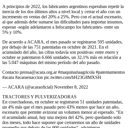
A principios de 2022, los fabricantes argentinos esperaban repetir la
inercia de los dos últimos años a nivel local y cerrar el año con un
incremento en ventas del 20% a 25%. Pero con el actual escenario,
al que además debe sumarse las dificultades para importar insumos,
esperan -según adelantaron a Infocampo los fabricantes- entre un
5% y 10%.
De acuerdo a ACARA, el mes pasado se registraron 595 unidades,
por debajo de las 751 patentadas en octubre de 2021. En el
acumulado del año, las cifras todavía son positivas: entre enero y
octubre se patentaron 6.666 unidades, un 32,1% más en relación a
las 5.047 máquinas del mismo período del año pasado.
Contacto prensa@acara.org.ar #maquinariaagricola #patentamientos
#acara #acaraenaccion pic.twitter.com/bH23G8MXSH
— ACARA (@acaraoficial) November 8, 2022
TRACTORES Y PULVERIZADORAS
En cosechadoras, en octubre se registraron 51 unidades patentadas,
un 4% más que el mes pasado pero 43% menos que hace un año,
escenario que permite avizorar un volumen menor al esperado. “En
el acumulado anual, hay una mejora del 42%, pero quedando solo
dos meses, todo hace suponer que cerraremos un año de unidades
promedio por debajo de las 900 unidades“, advirtieron.