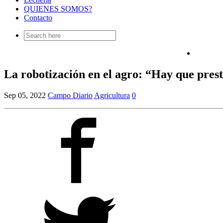
QUIENES SOMOS?
Contacto
Search
for:
La robotización en el agro: “Hay que pres
Sep 05, 2022
Campo Diario
Agricultura
0