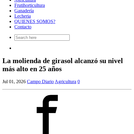
Frutihorticultura
Ganadería
Lecheria
QUIENES SOMOS?
Contacto
Search
for:
La molienda de girasol alcanzó su nivel
más alto en 25 años
Jul 01, 2026
Campo Diario
Agricultura
0