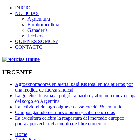
INICIO
NOTICIAS
Agricultura
Frutihorticultura
Ganadería
Lecheria
QUIENES SOMOS?
CONTACTO
URGENTE
Agroexportadores en alerta: parálisis total en los puertos por
una medida de fuerza sindical
La genética le gana al pulgón amarillo y abre una nueva etapa
del sorgo en Argentina
La actividad del agro sigue en alza: creció 3% en junio
Campos ganaderos: nuevo boom y suba de precios
La avicultura celebra la reapertura del mercado europeo:
podrá aprovechar el acuerdo de libre comercio
Home
Agricultura