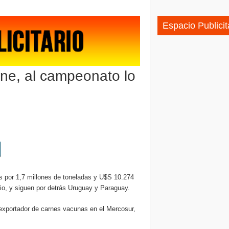
do europeo: podrá aprovechar el acuerdo de libre comercio
Espacio Publicit
rne, al campeonato lo
as por 1,7 millones de toneladas y U$S 10.274
dio, y siguen por detrás Uruguay y Paraguay.
g exportador de carnes vacunas en el Mercosur,