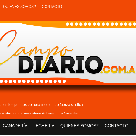
QUIENES SOMOS?
CONTACTO
tal en los puertos por una medida de fuerza sindical
lo y abre una nueva etapa del sorgo en Argentina
sigue en alza: creció 3% en junio
GANADERÍA
LECHERIA
QUIENES SOMOS?
CONTACTO
nuevo boom y suba de precios