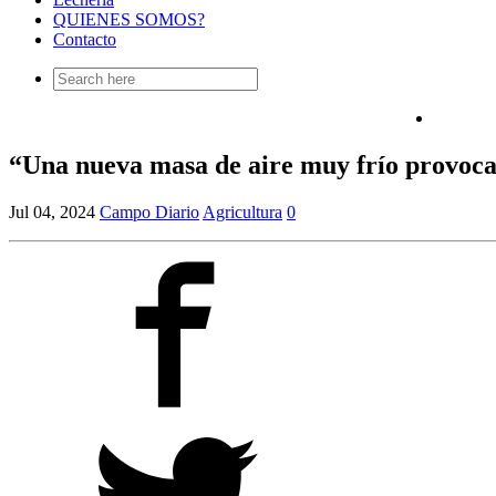
QUIENES SOMOS?
Contacto
Search
for:
“Una nueva masa de aire muy frío provoc
Jul 04, 2024
Campo Diario
Agricultura
0