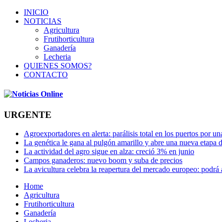
INICIO
NOTICIAS
Agricultura
Frutihorticultura
Ganadería
Lecheria
QUIENES SOMOS?
CONTACTO
URGENTE
Agroexportadores en alerta: parálisis total en los puertos por u
La genética le gana al pulgón amarillo y abre una nueva etapa 
La actividad del agro sigue en alza: creció 3% en junio
Campos ganaderos: nuevo boom y suba de precios
La avicultura celebra la reapertura del mercado europeo: podrá
Home
Agricultura
Frutihorticultura
Ganadería
Lecheria