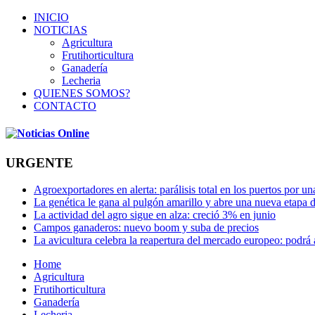
INICIO
NOTICIAS
Agricultura
Frutihorticultura
Ganadería
Lecheria
QUIENES SOMOS?
CONTACTO
URGENTE
Agroexportadores en alerta: parálisis total en los puertos por u
La genética le gana al pulgón amarillo y abre una nueva etapa 
La actividad del agro sigue en alza: creció 3% en junio
Campos ganaderos: nuevo boom y suba de precios
La avicultura celebra la reapertura del mercado europeo: podrá
Home
Agricultura
Frutihorticultura
Ganadería
Lecheria