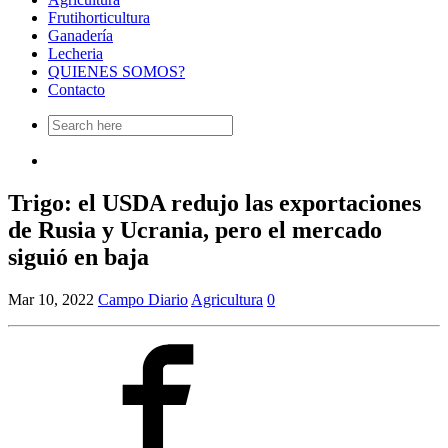
Frutihorticultura
Ganadería
Lecheria
QUIENES SOMOS?
Contacto
Search
for:
Trigo: el USDA redujo las exportaciones
de Rusia y Ucrania, pero el mercado
siguió en baja
Mar 10, 2022
Campo Diario
Agricultura
0