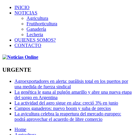
INICIO
NOTICIAS
Agricultura
Frutihorticultura
Ganadería
Lecheria
QUIENES SOMOS?
CONTACTO
URGENTE
Agroexportadores en alerta: parálisis total en los puertos por
una medida de fuerza sindical
La genética le gana al pulgón amarillo y abre una nueva etapa
del sorgo en Argentina
La actividad del agro sigue en alza: creció 3% en junio
Campos ganaderos: nuevo boom y suba de precios
La avicultura celebra la reapertura del mercado europeo:
podrá aprovechar el acuerdo de libre comercio
Home
Agricultura