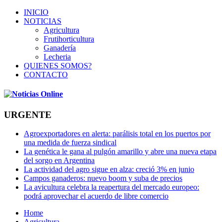
INICIO
NOTICIAS
Agricultura
Frutihorticultura
Ganadería
Lecheria
QUIENES SOMOS?
CONTACTO
URGENTE
Agroexportadores en alerta: parálisis total en los puertos por
una medida de fuerza sindical
La genética le gana al pulgón amarillo y abre una nueva etapa
del sorgo en Argentina
La actividad del agro sigue en alza: creció 3% en junio
Campos ganaderos: nuevo boom y suba de precios
La avicultura celebra la reapertura del mercado europeo:
podrá aprovechar el acuerdo de libre comercio
Home
Agricultura