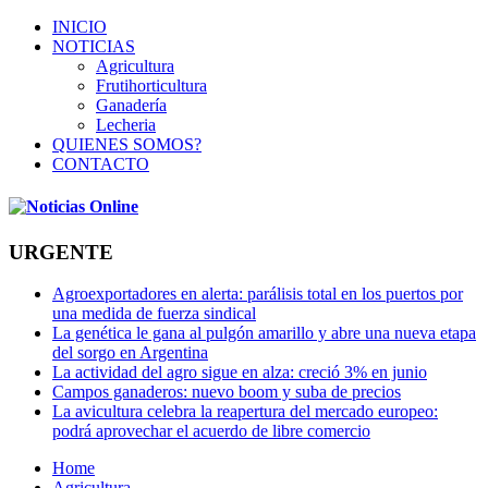
INICIO
NOTICIAS
Agricultura
Frutihorticultura
Ganadería
Lecheria
QUIENES SOMOS?
CONTACTO
URGENTE
Agroexportadores en alerta: parálisis total en los puertos por
una medida de fuerza sindical
La genética le gana al pulgón amarillo y abre una nueva etapa
del sorgo en Argentina
La actividad del agro sigue en alza: creció 3% en junio
Campos ganaderos: nuevo boom y suba de precios
La avicultura celebra la reapertura del mercado europeo:
podrá aprovechar el acuerdo de libre comercio
Home
Agricultura