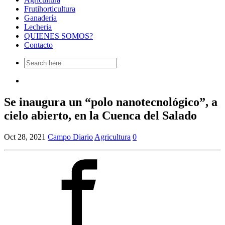
Frutihorticultura
Ganadería
Lecheria
QUIENES SOMOS?
Contacto
Search
for:
Se inaugura un “polo nanotecnológico”, a
cielo abierto, en la Cuenca del Salado
Oct 28, 2021
Campo Diario
Agricultura
0