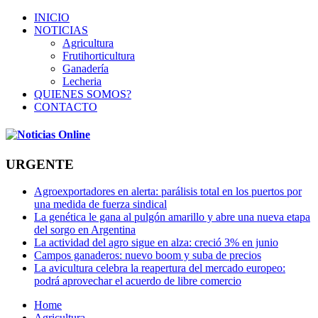
INICIO
NOTICIAS
Agricultura
Frutihorticultura
Ganadería
Lecheria
QUIENES SOMOS?
CONTACTO
URGENTE
Agroexportadores en alerta: parálisis total en los puertos por
una medida de fuerza sindical
La genética le gana al pulgón amarillo y abre una nueva etapa
del sorgo en Argentina
La actividad del agro sigue en alza: creció 3% en junio
Campos ganaderos: nuevo boom y suba de precios
La avicultura celebra la reapertura del mercado europeo:
podrá aprovechar el acuerdo de libre comercio
Home
Agricultura