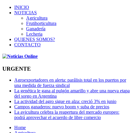
INICIO
NOTICIAS
Agricultura
Frutihorticultura
Ganadería
Lecheria
QUIENES SOMOS?
CONTACTO
URGENTE
Agroexportadores en alerta: parálisis total en los puertos por
una medida de fuerza sindical
La genética le gana al pulgón amarillo y abre una nueva etapa
del sorgo en Argentina
La actividad del agro sigue en alza: creció 3% en junio
Campos ganaderos: nuevo boom y suba de precios
La avicultura celebra la reapertura del mercado europeo:
podrá aprovechar el acuerdo de libre comercio
Home
Agricultura