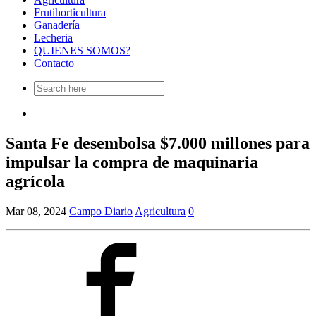
Frutihorticultura
Ganadería
Lecheria
QUIENES SOMOS?
Contacto
Search
for:
Santa Fe desembolsa $7.000 millones para
impulsar la compra de maquinaria
agrícola
Mar 08, 2024
Campo Diario
Agricultura
0