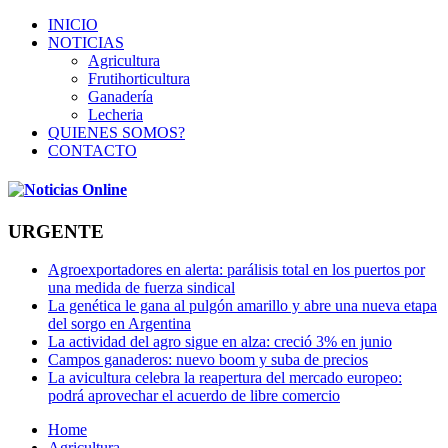
INICIO
NOTICIAS
Agricultura
Frutihorticultura
Ganadería
Lecheria
QUIENES SOMOS?
CONTACTO
URGENTE
Agroexportadores en alerta: parálisis total en los puertos por
una medida de fuerza sindical
La genética le gana al pulgón amarillo y abre una nueva etapa
del sorgo en Argentina
La actividad del agro sigue en alza: creció 3% en junio
Campos ganaderos: nuevo boom y suba de precios
La avicultura celebra la reapertura del mercado europeo:
podrá aprovechar el acuerdo de libre comercio
Home
Agricultura