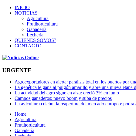
INICIO
NOTICIAS
Agricultura
Frutihorticultura
Ganadería
Lecheria
QUIENES SOMOS?
CONTACTO
URGENTE
Agroexportadores en alerta: parálisis total en los puertos por u
La genética le gana al pulgón amarillo y abre una nueva etapa 
La actividad del agro sigue en alza: creció 3% en junio
Campos ganaderos: nuevo boom y suba de precios
La avicultura celebra la reapertura del mercado europeo: podrá
Home
Agricultura
Frutihorticultura
Ganadería
Lecheria