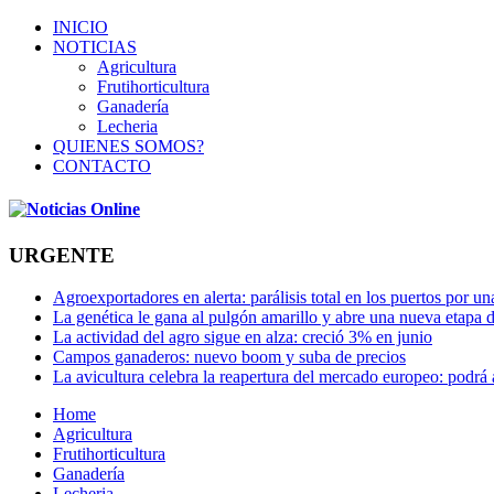
INICIO
NOTICIAS
Agricultura
Frutihorticultura
Ganadería
Lecheria
QUIENES SOMOS?
CONTACTO
URGENTE
Agroexportadores en alerta: parálisis total en los puertos por u
La genética le gana al pulgón amarillo y abre una nueva etapa 
La actividad del agro sigue en alza: creció 3% en junio
Campos ganaderos: nuevo boom y suba de precios
La avicultura celebra la reapertura del mercado europeo: podrá
Home
Agricultura
Frutihorticultura
Ganadería
Lecheria