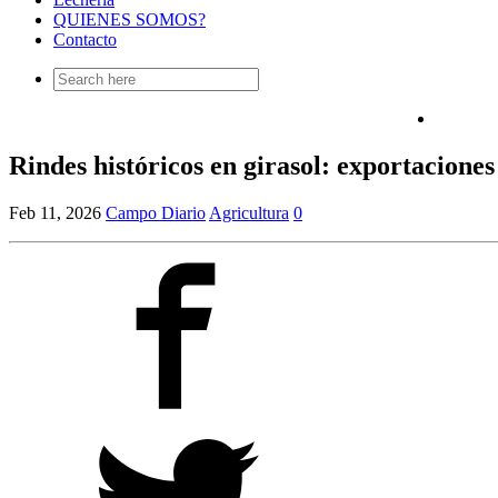
QUIENES SOMOS?
Contacto
Search
for:
Rindes históricos en girasol: exportaciones
Feb 11, 2026
Campo Diario
Agricultura
0