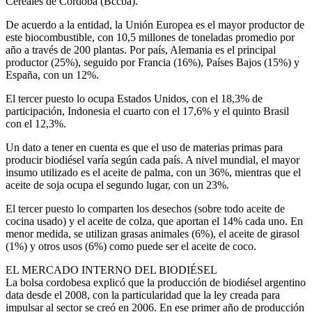
Cereales de Córdoba (Bccba).
De acuerdo a la entidad, la Unión Europea es el mayor productor de
este biocombustible, con 10,5 millones de toneladas promedio por
año a través de 200 plantas. Por país, Alemania es el principal
productor (25%), seguido por Francia (16%), Países Bajos (15%) y
España, con un 12%.
El tercer puesto lo ocupa Estados Unidos, con el 18,3% de
participación, Indonesia el cuarto con el 17,6% y el quinto Brasil
con el 12,3%.
Un dato a tener en cuenta es que el uso de materias primas para
producir biodiésel varía según cada país. A nivel mundial, el mayor
insumo utilizado es el aceite de palma, con un 36%, mientras que el
aceite de soja ocupa el segundo lugar, con un 23%.
El tercer puesto lo comparten los desechos (sobre todo aceite de
cocina usado) y el aceite de colza, que aportan el 14% cada uno. En
menor medida, se utilizan grasas animales (6%), el aceite de girasol
(1%) y otros usos (6%) como puede ser el aceite de coco.
EL MERCADO INTERNO DEL BIODIÉSEL
La bolsa cordobesa explicó que la producción de biodiésel argentino
data desde el 2008, con la particularidad que la ley creada para
impulsar al sector se creó en 2006. En ese primer año de producción