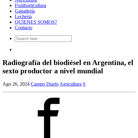
Frutihorticultura
Ganadería
Lecheria
QUIENES SOMOS?
Contacto
Search
for:
Radiografía del biodiésel en Argentina, el
sexto productor a nivel mundial
Ago 26, 2024
Campo Diario
Agricultura
0