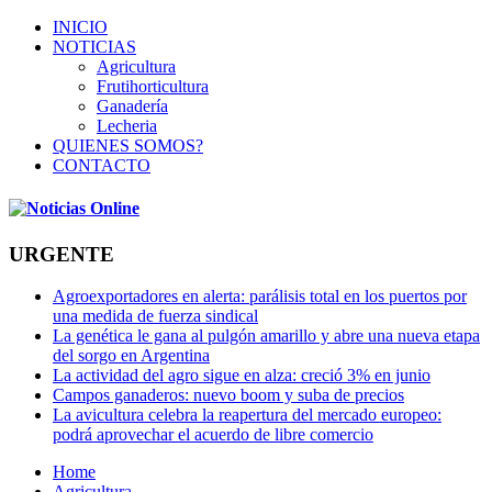
INICIO
NOTICIAS
Agricultura
Frutihorticultura
Ganadería
Lecheria
QUIENES SOMOS?
CONTACTO
URGENTE
Agroexportadores en alerta: parálisis total en los puertos por
una medida de fuerza sindical
La genética le gana al pulgón amarillo y abre una nueva etapa
del sorgo en Argentina
La actividad del agro sigue en alza: creció 3% en junio
Campos ganaderos: nuevo boom y suba de precios
La avicultura celebra la reapertura del mercado europeo:
podrá aprovechar el acuerdo de libre comercio
Home
Agricultura