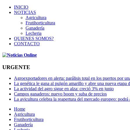
INICIO
NOTICIAS
Agricultura
Frutihorticultura
Ganadería
Lecheria
QUIENES SOMOS?
CONTACTO
URGENTE
Agroexportadores en alerta: parálisis total en los puertos por u
La genética le gana al pulgón amarillo y abre una nueva etapa 
La actividad del agro sigue en alza: creció 3% en junio
Campos ganaderos: nuevo boom y suba de precios
La avicultura celebra la reapertura del mercado europeo: podrá
Home
Agricultura
Frutihorticultura
Ganadería
Lecheria