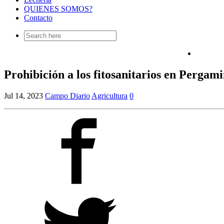
QUIENES SOMOS?
Contacto
Search
for:
Prohibición a los fitosanitarios en Pergam
Jul 14, 2023
Campo Diario
Agricultura
0