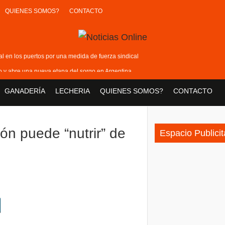
QUIENES SOMOS?
CONTACTO
tal en los puertos por una medida de fuerza sindical
lo y abre una nueva etapa del sorgo en Argentina
sigue en alza: creció 3% en junio
GANADERÍA
LECHERIA
QUIENES SOMOS?
CONTACTO
nuevo boom y suba de precios
do europeo: podrá aprovechar el acuerdo de libre comercio
ión puede “nutrir” de
Espacio Publicit