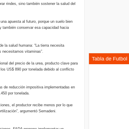
rar rindes, sino también sostener la salud del
es una apuesta al futuro, porque un suelo bien
y y también conservar esa capacidad hacia
e la salud humana: “La tierra necesita
as necesitamos vitaminas”.
Tabla de Futbol
ional del precio de la urea, producto clave para
los US$ 890 por tonelada debido al conflicto
as de reducción impositiva implementadas en
.450 por tonelada.
ciones, el productor recibe menos por lo que
ertilización”, argumentó Semadeni.
tenciones, FADA propone implementar un