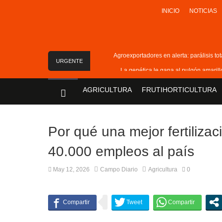
INICIO
NOTICIAS
Agroexportadores en alerta: parálisis to
URGENTE
La genética le gana al pulgón amaril
La actividad del agro 
AGRICULTURA
FRUTIHORTICULTURA
Campos ganaderos: 
La avicultura celebra la reapertura del merca
Por qué una mejor fertilizac
40.000 empleos al país
May 12, 2026
Campo Diario
Agricultura
0