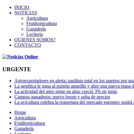
INICIO
NOTICIAS
Agricultura
Frutihorticultura
Ganadería
Lecheria
QUIENES SOMOS?
CONTACTO
URGENTE
Agroexportadores en alerta: parálisis total en los puertos por u
La genética le gana al pulgón amarillo y abre una nueva etapa 
La actividad del agro sigue en alza: creció 3% en junio
Campos ganaderos: nuevo boom y suba de precios
La avicultura celebra la reapertura del mercado europeo: podrá
Home
Agricultura
Frutihorticultura
Ganadería
Lecheria