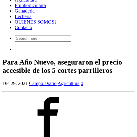
Frutihorticultura
Ganadería
Lecheria
QUIENES SOMOS?
Contacto
Search
for:
Para Año Nuevo, aseguraron el precio
accesible de los 5 cortes parrilleros
Dic 29, 2021
Campo Diario
Agricultura
0