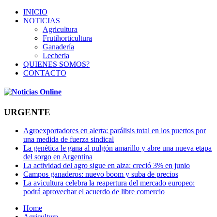
INICIO
NOTICIAS
Agricultura
Frutihorticultura
Ganadería
Lecheria
QUIENES SOMOS?
CONTACTO
URGENTE
Agroexportadores en alerta: parálisis total en los puertos por
una medida de fuerza sindical
La genética le gana al pulgón amarillo y abre una nueva etapa
del sorgo en Argentina
La actividad del agro sigue en alza: creció 3% en junio
Campos ganaderos: nuevo boom y suba de precios
La avicultura celebra la reapertura del mercado europeo:
podrá aprovechar el acuerdo de libre comercio
Home
Agricultura