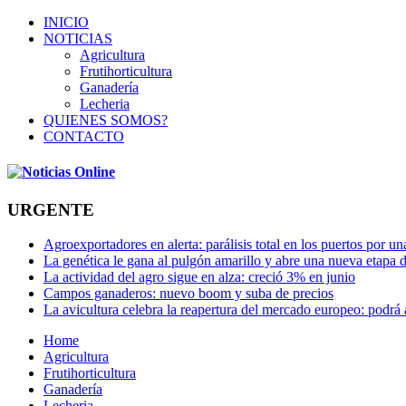
INICIO
NOTICIAS
Agricultura
Frutihorticultura
Ganadería
Lecheria
QUIENES SOMOS?
CONTACTO
URGENTE
Agroexportadores en alerta: parálisis total en los puertos por u
La genética le gana al pulgón amarillo y abre una nueva etapa 
La actividad del agro sigue en alza: creció 3% en junio
Campos ganaderos: nuevo boom y suba de precios
La avicultura celebra la reapertura del mercado europeo: podrá
Home
Agricultura
Frutihorticultura
Ganadería
Lecheria