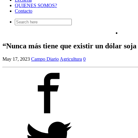
QUIENES SOMOS?
Contacto
Search
for:
“Nunca más tiene que existir un dólar soja
May 17, 2023
Campo Diario
Agricultura
0