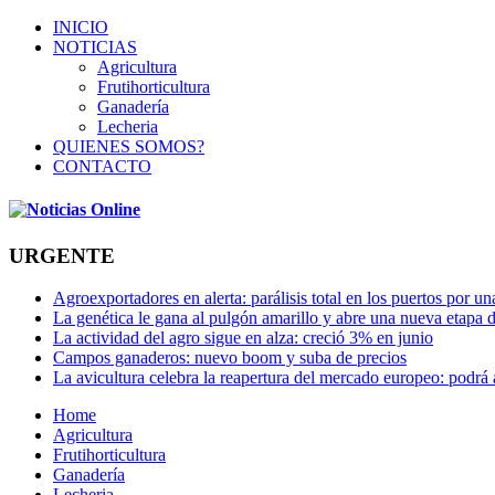
INICIO
NOTICIAS
Agricultura
Frutihorticultura
Ganadería
Lecheria
QUIENES SOMOS?
CONTACTO
URGENTE
Agroexportadores en alerta: parálisis total en los puertos por u
La genética le gana al pulgón amarillo y abre una nueva etapa 
La actividad del agro sigue en alza: creció 3% en junio
Campos ganaderos: nuevo boom y suba de precios
La avicultura celebra la reapertura del mercado europeo: podrá
Home
Agricultura
Frutihorticultura
Ganadería
Lecheria