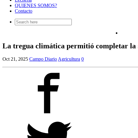
QUIENES SOMOS?
Contacto
Search
for:
La tregua climática permitió completar la
Oct 21, 2025
Campo Diario
Agricultura
0