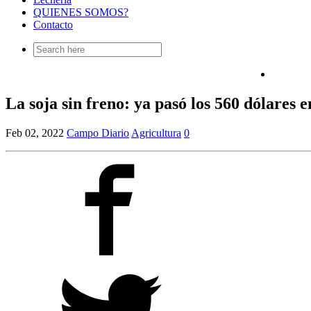
QUIENES SOMOS?
Contacto
Search
for:
La soja sin freno: ya pasó los 560 dólares 
Feb 02, 2022
Campo Diario
Agricultura
0