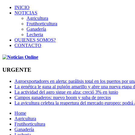
INICIO
NOTICIAS
Agricultura
Frutihorticultura
Ganadería
Lecheria
QUIENES SOMOS?
CONTACTO
URGENTE
Agroexportadores en alerta: parálisis total en los puertos por u
La genética le gana al pulgón amarillo y abre una nueva etapa 
La actividad del agro sigue en alza: creció 3% en junio
Campos ganaderos: nuevo boom y suba de precios
La avicultura celebra la reapertura del mercado europeo: podrá
Home
Agricultura
Frutihorticultura
Ganadería
Lecheria