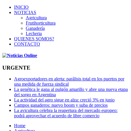
INICIO
NOTICIAS
Agricultura
Frutihorticultura
Ganadería
Lecheria
QUIENES SOMOS?
CONTACTO
URGENTE
Agroexportadores en alerta: parálisis total en los puertos por
una medida de fuerza sindical
La genética le gana al pulgón amarillo y abre una nueva etapa
del sorgo en Argentina
La actividad del agro sigue en alza: creció 3% en junio
Campos ganaderos: nuevo boom y suba de precios
La avicultura celebra la reapertura del mercado europeo:
podrá aprovechar el acuerdo de libre comercio
Home
Agricultura