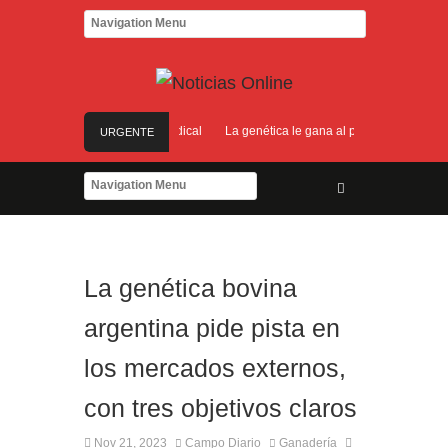
 por una medida de fuerza sindical
La genética le gana al pulgón amarillo y abr
URGENTE
Campos ganaderos: nuevo boom y suba de precios
 podrá aprovechar el acuerdo de libre comercio
 por una medida de fuerza sindical
La genética bovina
argentina pide pista en
los mercados externos,
con tres objetivos claros
Nov 21, 2023
Campo Diario
Ganadería