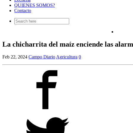
QUIENES SOMOS?
Contacto
Search
for:
La chicharrita del maíz enciende las alarma
Feb 22, 2024
Campo Diario
Agricultura
0