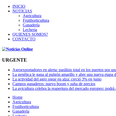
INICIO
NOTICIAS
Agricultura
Frutihorticultura
Ganadería
Lecheria
QUIENES SOMOS?
CONTACTO
URGENTE
Agroexportadores en alerta: parálisis total en los puertos por u
La genética le gana al pulgón amarillo y abre una nueva etapa 
La actividad del agro sigue en alza: creció 3% en junio
Campos ganaderos: nuevo boom y suba de precios
La avicultura celebra la reapertura del mercado europeo: podrá
Home
Agricultura
Frutihorticultura
Ganadería
Lecheria