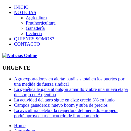
INICIO
NOTICIAS
Agricultura
Frutihorticultura
Ganadería
Lecheria
QUIENES SOMOS?
CONTACTO
URGENTE
Agroexportadores en alerta: parálisis total en los puertos por
una medida de fuerza sindical
La genética le gana al pulgón amarillo y abre una nueva etapa
del sorgo en Argentina
La actividad del agro sigue en alza: creció 3% en junio
Campos ganaderos: nuevo boom y suba de precios
La avicultura celebra la reapertura del mercado europeo:
podrá aprovechar el acuerdo de libre comercio
Home
Agricultura