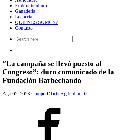
Frutihorticultura
Ganadería
Lecheria
QUIENES SOMOS?
Contacto
Search
for:
“La campaña se llevó puesto al
Congreso”: duro comunicado de la
Fundación Barbechando
Ago 02, 2023
Campo Diario
Agricultura
0