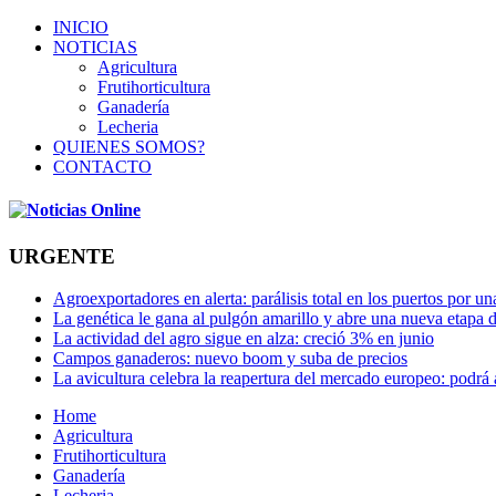
INICIO
NOTICIAS
Agricultura
Frutihorticultura
Ganadería
Lecheria
QUIENES SOMOS?
CONTACTO
URGENTE
Agroexportadores en alerta: parálisis total en los puertos por u
La genética le gana al pulgón amarillo y abre una nueva etapa 
La actividad del agro sigue en alza: creció 3% en junio
Campos ganaderos: nuevo boom y suba de precios
La avicultura celebra la reapertura del mercado europeo: podrá
Home
Agricultura
Frutihorticultura
Ganadería
Lecheria