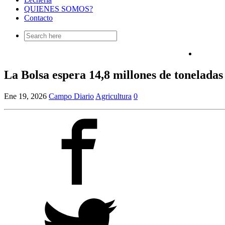
QUIENES SOMOS?
Contacto
Search
for:
La Bolsa espera 14,8 millones de toneladas
Ene 19, 2026
Campo Diario
Agricultura
0