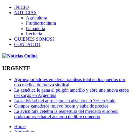
INICIO
NOTICIAS
Agricultura
Frutihorticultura
Ganadería
Lecheria
QUIENES SOMOS?
CONTACTO
URGENTE
Agroexportadores en alerta: parálisis total en los puertos por
una medida de fuerza sindical
La genética le gana al pulgón amarillo y abre una nueva etapa
del sorgo en Argentina
La actividad del agro sigue en alza: creció 3% en junio
Campos ganaderos: nuevo boom y suba de precios
La avicultura celebra la reapertura del mercado europeo:
podrá aprovechar el acuerdo de libre comercio
Home
Agricultura