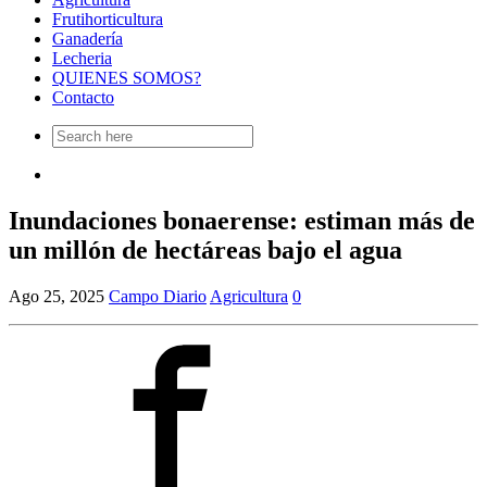
Frutihorticultura
Ganadería
Lecheria
QUIENES SOMOS?
Contacto
Search
for:
Inundaciones bonaerense: estiman más de
un millón de hectáreas bajo el agua
Ago 25, 2025
Campo Diario
Agricultura
0