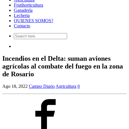
Frutihorticultura
Ganadería
Lecheria
QUIENES SOMOS?
Contacto
Search
for:
Incendios en el Delta: suman aviones
agrícolas al combate del fuego en la zona
de Rosario
Ago 18, 2022
Campo Diario
Agricultura
0