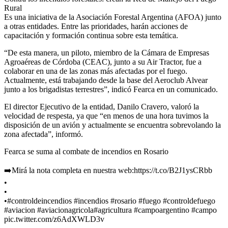
Rural
Es una iniciativa de la Asociación Forestal Argentina (AFOA) junto
a otras entidades. Entre las prioridades, harán acciones de
capacitación y formación continua sobre esta temática.
“De esta manera, un piloto, miembro de la Cámara de Empresas
Agroaéreas de Córdoba (CEAC), junto a su Air Tractor, fue a
colaborar en una de las zonas más afectadas por el fuego.
Actualmente, está trabajando desde la base del Aeroclub Alvear
junto a los brigadistas terrestres”, indicó Fearca en un comunicado.
El director Ejecutivo de la entidad, Danilo Cravero, valoró la
velocidad de respesta, ya que “en menos de una hora tuvimos la
disposición de un avión y actualmente se encuentra sobrevolando la
zona afectada”, informó.
Fearca se suma al combate de incendios en Rosario
➡️Mirá la nota completa en nuestra web:https://t.co/B2J1ysCRbb
•
•
•#controldeincendios #incendios #rosario #fuego #controldefuego
#aviacion #aviacionagricola#agricultura #campoargentino #campo
pic.twitter.com/z6AdXWLD3v