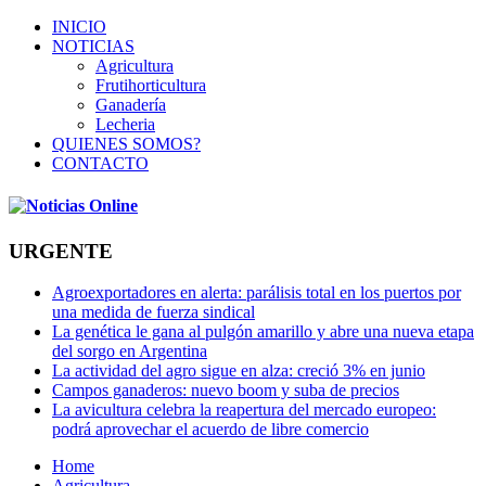
INICIO
NOTICIAS
Agricultura
Frutihorticultura
Ganadería
Lecheria
QUIENES SOMOS?
CONTACTO
URGENTE
Agroexportadores en alerta: parálisis total en los puertos por
una medida de fuerza sindical
La genética le gana al pulgón amarillo y abre una nueva etapa
del sorgo en Argentina
La actividad del agro sigue en alza: creció 3% en junio
Campos ganaderos: nuevo boom y suba de precios
La avicultura celebra la reapertura del mercado europeo:
podrá aprovechar el acuerdo de libre comercio
Home
Agricultura