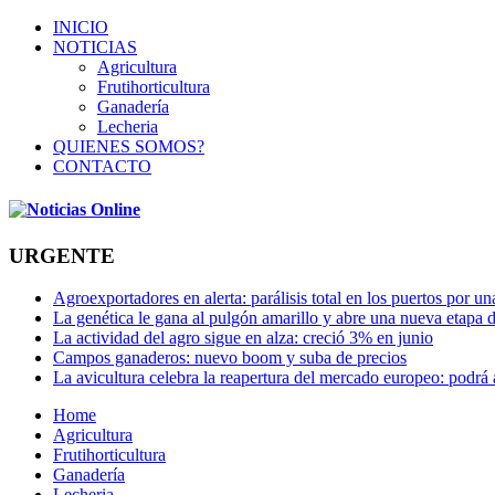
INICIO
NOTICIAS
Agricultura
Frutihorticultura
Ganadería
Lecheria
QUIENES SOMOS?
CONTACTO
URGENTE
Agroexportadores en alerta: parálisis total en los puertos por u
La genética le gana al pulgón amarillo y abre una nueva etapa 
La actividad del agro sigue en alza: creció 3% en junio
Campos ganaderos: nuevo boom y suba de precios
La avicultura celebra la reapertura del mercado europeo: podrá
Home
Agricultura
Frutihorticultura
Ganadería
Lecheria