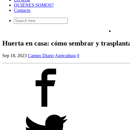
QUIENES SOMOS?
Contacto
Search
for:
Huerta en casa: cómo sembrar y trasplant
Sep 18, 2023
Campo Diario
Agricultura
0