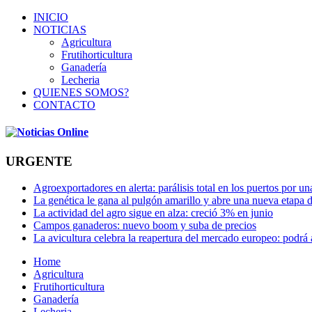
INICIO
NOTICIAS
Agricultura
Frutihorticultura
Ganadería
Lecheria
QUIENES SOMOS?
CONTACTO
URGENTE
Agroexportadores en alerta: parálisis total en los puertos por u
La genética le gana al pulgón amarillo y abre una nueva etapa 
La actividad del agro sigue en alza: creció 3% en junio
Campos ganaderos: nuevo boom y suba de precios
La avicultura celebra la reapertura del mercado europeo: podrá
Home
Agricultura
Frutihorticultura
Ganadería
Lecheria