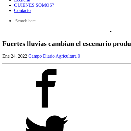
QUIENES SOMOS?
Contacto
Search
for:
Fuertes lluvias cambian el escenario prod
Ene 24, 2022
Campo Diario
Agricultura
0