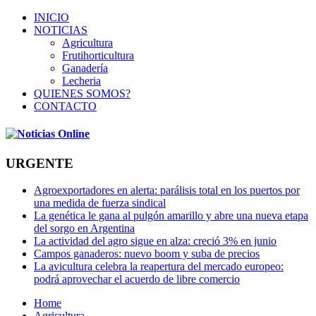
INICIO
NOTICIAS
Agricultura
Frutihorticultura
Ganadería
Lecheria
QUIENES SOMOS?
CONTACTO
URGENTE
Agroexportadores en alerta: parálisis total en los puertos por
una medida de fuerza sindical
La genética le gana al pulgón amarillo y abre una nueva etapa
del sorgo en Argentina
La actividad del agro sigue en alza: creció 3% en junio
Campos ganaderos: nuevo boom y suba de precios
La avicultura celebra la reapertura del mercado europeo:
podrá aprovechar el acuerdo de libre comercio
Home
Agricultura