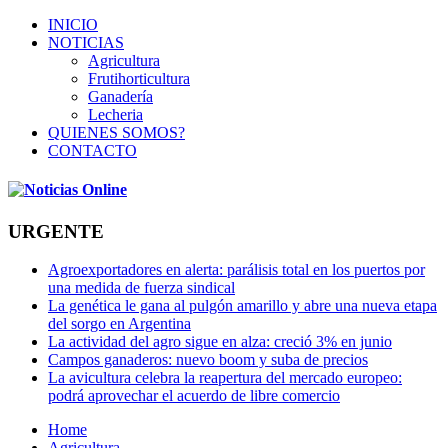
INICIO
NOTICIAS
Agricultura
Frutihorticultura
Ganadería
Lecheria
QUIENES SOMOS?
CONTACTO
URGENTE
Agroexportadores en alerta: parálisis total en los puertos por
una medida de fuerza sindical
La genética le gana al pulgón amarillo y abre una nueva etapa
del sorgo en Argentina
La actividad del agro sigue en alza: creció 3% en junio
Campos ganaderos: nuevo boom y suba de precios
La avicultura celebra la reapertura del mercado europeo:
podrá aprovechar el acuerdo de libre comercio
Home
Agricultura