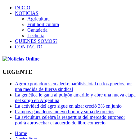
INICIO
NOTICIAS
Agricultura
Frutihorticultura
Ganadería
Lecheria
QUIENES SOMOS?
CONTACTO
URGENTE
Agroexportadores en alerta: parálisis total en los puertos por
una medida de fuerza sindical
La genética le gana al pulgón amarillo y abre una nueva etapa
del sorgo en Argentina
La actividad del agro sigue en alza: creció 3% en junio
Campos ganaderos: nuevo boom y suba de precios
La avicultura celebra la reapertura del mercado europeo:
podrá aprovechar el acuerdo de libre comercio
Home
Agricultura