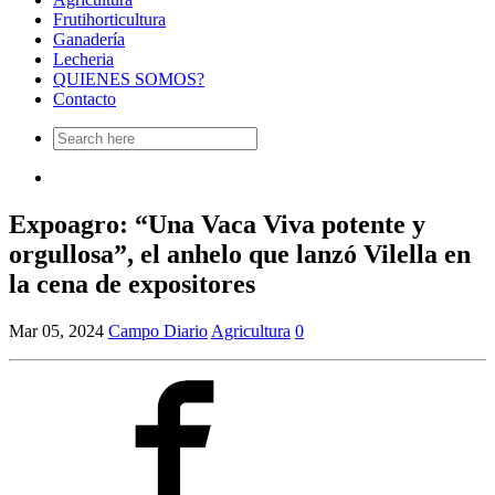
Frutihorticultura
Ganadería
Lecheria
QUIENES SOMOS?
Contacto
Search
for:
Expoagro: “Una Vaca Viva potente y
orgullosa”, el anhelo que lanzó Vilella en
la cena de expositores
Mar 05, 2024
Campo Diario
Agricultura
0