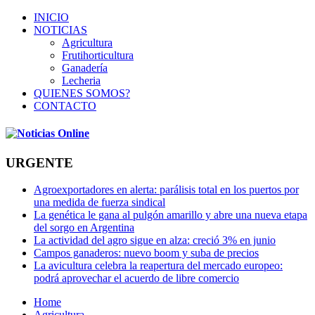
INICIO
NOTICIAS
Agricultura
Frutihorticultura
Ganadería
Lecheria
QUIENES SOMOS?
CONTACTO
URGENTE
Agroexportadores en alerta: parálisis total en los puertos por
una medida de fuerza sindical
La genética le gana al pulgón amarillo y abre una nueva etapa
del sorgo en Argentina
La actividad del agro sigue en alza: creció 3% en junio
Campos ganaderos: nuevo boom y suba de precios
La avicultura celebra la reapertura del mercado europeo:
podrá aprovechar el acuerdo de libre comercio
Home
Agricultura