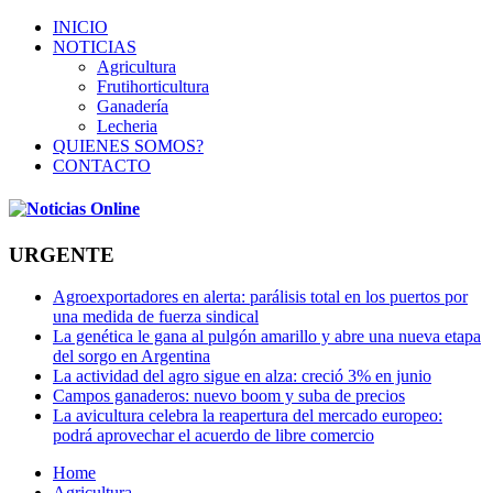
INICIO
NOTICIAS
Agricultura
Frutihorticultura
Ganadería
Lecheria
QUIENES SOMOS?
CONTACTO
URGENTE
Agroexportadores en alerta: parálisis total en los puertos por
una medida de fuerza sindical
La genética le gana al pulgón amarillo y abre una nueva etapa
del sorgo en Argentina
La actividad del agro sigue en alza: creció 3% en junio
Campos ganaderos: nuevo boom y suba de precios
La avicultura celebra la reapertura del mercado europeo:
podrá aprovechar el acuerdo de libre comercio
Home
Agricultura