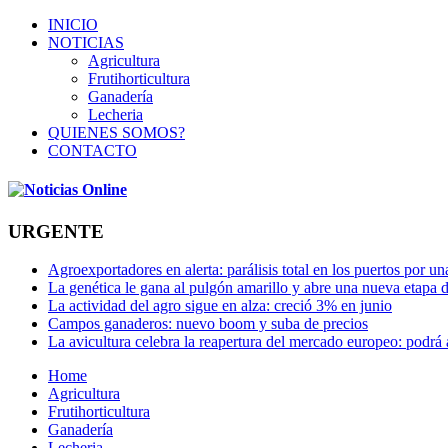
INICIO
NOTICIAS
Agricultura
Frutihorticultura
Ganadería
Lecheria
QUIENES SOMOS?
CONTACTO
URGENTE
Agroexportadores en alerta: parálisis total en los puertos por u
La genética le gana al pulgón amarillo y abre una nueva etapa 
La actividad del agro sigue en alza: creció 3% en junio
Campos ganaderos: nuevo boom y suba de precios
La avicultura celebra la reapertura del mercado europeo: podrá
Home
Agricultura
Frutihorticultura
Ganadería
Lecheria