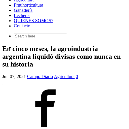
Frutihorticultura
Ganadería
Lecheria
QUIENES SOMOS?
Contacto
Search
for:
En cinco meses, la agroindustria
argentina liquidó divisas como nunca en
su historia
Jun 07, 2021
Campo Diario
Agricultura
0