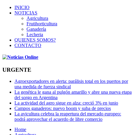
INICIO
NOTICIAS
Agricultura
Frutihorticultura
Ganadería
Lecheria
QUIENES SOMOS?
CONTACTO
URGENTE
Agroexportadores en alerta: parálisis total en los puertos por
una medida de fuerza sindical
La genética le gana al pulgón amarillo y abre una nueva etapa
del sorgo en Argentina
La actividad del agro sigue en alza: creció 3% en junio
Campos ganaderos: nuevo boom y suba de precios
La avicultura celebra la reapertura del mercado europeo:
podrá aprovechar el acuerdo de libre comercio
Home
Agricultura