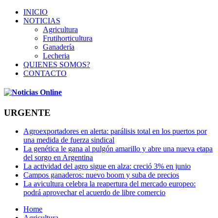
INICIO
NOTICIAS
Agricultura
Frutihorticultura
Ganadería
Lecheria
QUIENES SOMOS?
CONTACTO
URGENTE
Agroexportadores en alerta: parálisis total en los puertos por
una medida de fuerza sindical
La genética le gana al pulgón amarillo y abre una nueva etapa
del sorgo en Argentina
La actividad del agro sigue en alza: creció 3% en junio
Campos ganaderos: nuevo boom y suba de precios
La avicultura celebra la reapertura del mercado europeo:
podrá aprovechar el acuerdo de libre comercio
Home
Agricultura