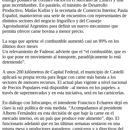
gran incertidumbre. En paralelo, el ministro de Desarrollo
Productivo, Matías Kulfas y la secretaria de Comercio Interior, Paula
Español, mantuvieron una serie de encuentros con representantes de
distintos sectores del negocio frigorífico y del Consejo
Agroindustrial Argentino para definir un nuevo mecanismo que
permita ofrecer carne bovina a menor precio.
La soga que aprieta: el combustible aumentó casi un 89% en los
últimos doce meses
Un relevamiento de Fadeeac advierte que el “el combustible, que es
lo que pone en movimiento al transporte, paradójicamente lo está
deteniendo”.
A unos 200 kilómetros de Capital Federal, el municipio de Castelli
aplicará su propia receta para llegar con carne más barata a los
sectores de menores recursos. El actual plan vigente a nivel nacional
de Precios Populares está disponible –al menos en los papeles- a
través de supermercados y en esta iniciativa, será en las carnicerías.
En diálogo con Infocampo, el intendente Francisco Echarren dejó en
claro la raíz política de esta medida. “Acompañamos al presidente
Alberto Fernández en esta decisión de que baje la carne en el
mercado interno, en un país que produce este alimento”, dijo. El
funcionario adelantó que en las últimas semanas sentaron en una
misma mesa a productores ganaderos, carniceros y a directivos del