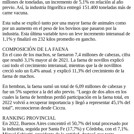
millones de toneladas, un incremento de 5,1% en relación al año
previo. Así, la industria frigorífica entregó 151.400 toneladas más de
carne vacuna.
Esta suba se explicó tanto por una mayor faena de animales como
por un aumento en el peso de los bovinos que pasaron por la
industria. Esta última variable tuvo un leve incremento interanual de
1,1% y finalizó en 232 kilos promedio en gancho.
COMPOSICIÓN DE LA FAENA
En el caso de los machos, se faenaron 7,4 millones de cabezas, cifra
que resultó 3,1% mayor al de 2021. La faena de novillos explicó
casi todo el crecimiento interanual, mientras que la de novillitos
creció solo un 0,4% anual. y explicó 11,3% del crecimiento de la
faena de machos.
En hembras, la faena sumó un total de 6,09 millones de cabezas y
fue un 5% superior a la del año previo. “Luego de dos años en los
cuales la faena de hembras perdió participación en la faena total, en
2022 volvió a recuperar importancia y llegó a representar 45,1% del
total”, reconocieron desde Ciccra.
RANKING PROVINCIAL
En 2022, Buenos Aires concentró el 50,7% del total procesado por
la industria, seguida por Santa Fe (17,7%) y Córdoba, con el 7,1%.