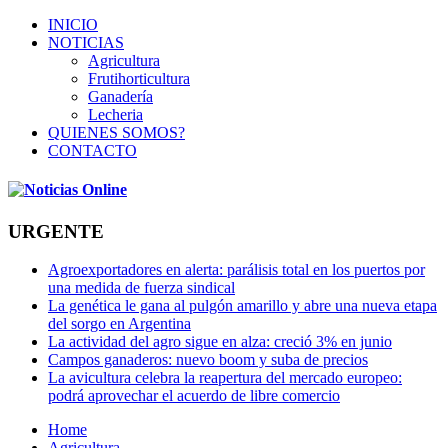
INICIO
NOTICIAS
Agricultura
Frutihorticultura
Ganadería
Lecheria
QUIENES SOMOS?
CONTACTO
URGENTE
Agroexportadores en alerta: parálisis total en los puertos por
una medida de fuerza sindical
La genética le gana al pulgón amarillo y abre una nueva etapa
del sorgo en Argentina
La actividad del agro sigue en alza: creció 3% en junio
Campos ganaderos: nuevo boom y suba de precios
La avicultura celebra la reapertura del mercado europeo:
podrá aprovechar el acuerdo de libre comercio
Home
Agricultura