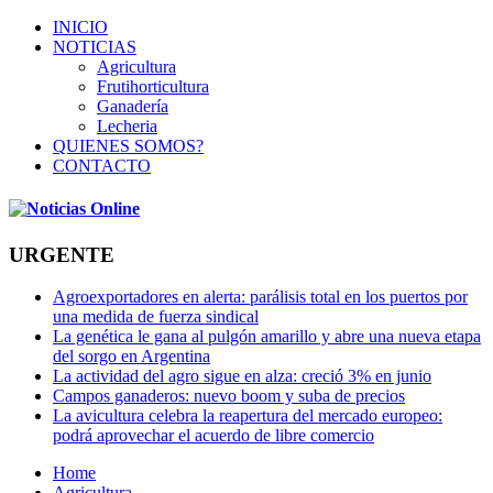
INICIO
NOTICIAS
Agricultura
Frutihorticultura
Ganadería
Lecheria
QUIENES SOMOS?
CONTACTO
URGENTE
Agroexportadores en alerta: parálisis total en los puertos por
una medida de fuerza sindical
La genética le gana al pulgón amarillo y abre una nueva etapa
del sorgo en Argentina
La actividad del agro sigue en alza: creció 3% en junio
Campos ganaderos: nuevo boom y suba de precios
La avicultura celebra la reapertura del mercado europeo:
podrá aprovechar el acuerdo de libre comercio
Home
Agricultura