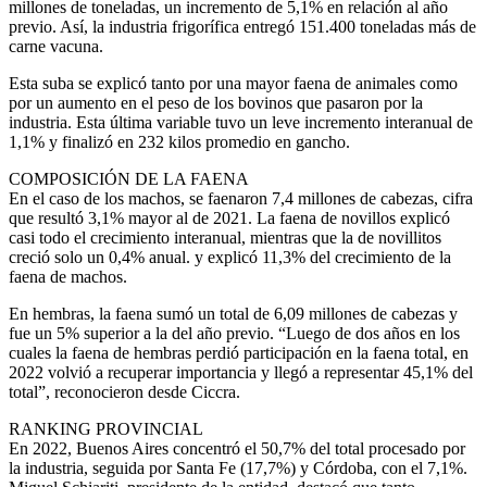
millones de toneladas, un incremento de 5,1% en relación al año
previo. Así, la industria frigorífica entregó 151.400 toneladas más de
carne vacuna.
Esta suba se explicó tanto por una mayor faena de animales como
por un aumento en el peso de los bovinos que pasaron por la
industria. Esta última variable tuvo un leve incremento interanual de
1,1% y finalizó en 232 kilos promedio en gancho.
COMPOSICIÓN DE LA FAENA
En el caso de los machos, se faenaron 7,4 millones de cabezas, cifra
que resultó 3,1% mayor al de 2021. La faena de novillos explicó
casi todo el crecimiento interanual, mientras que la de novillitos
creció solo un 0,4% anual. y explicó 11,3% del crecimiento de la
faena de machos.
En hembras, la faena sumó un total de 6,09 millones de cabezas y
fue un 5% superior a la del año previo. “Luego de dos años en los
cuales la faena de hembras perdió participación en la faena total, en
2022 volvió a recuperar importancia y llegó a representar 45,1% del
total”, reconocieron desde Ciccra.
RANKING PROVINCIAL
En 2022, Buenos Aires concentró el 50,7% del total procesado por
la industria, seguida por Santa Fe (17,7%) y Córdoba, con el 7,1%.