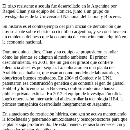
El trigo resistente a sequía fue desarrollado en la Argentina por
Raquel Chan y su equipo del Conicet, junto a un grupo de
investigadores de la Universidad Nacional del Litoral y Bioceres.
Su historia es el contraejemplo del plan oficial de demolición que
hoy se abate sobre el sistema científico argentino, y se constituye en
un emblema del peso que la economía del conocimiento adquirió en
la economía nacional.
Durante quince años, Chan y su equipo se propusieron estudiar
cómo las plantas se adaptan al medio ambiente. El primer
descubrimiento, en 2001, fue un gen del girasol que confiere
tolerancia al estrés por sequía. Lo colocaron en una planta de
Arabidopsis thaliana, que usaron como modelo de laboratorio, y
obtuvieron buenos resultados. En 2004 el Conicet y la UNL
patentaron esa construcción genética que contenía el gen de girasol
Hahb-4 y lo licenciaron a Bioceres, conformando una alianza
pública privada exitosa. En 2012 el equipo de investigación oficial
logró repercusión internacional al desarrollar la tecnología HB4, la
primera transgénica desarrollada íntegramente en Argentina.
En situaciones de restricción hídrica, este gen se activa manteniendo
la fotosíntesis y generando antioxidantes y osmoprotectores para que
la planta siga produciendo. De esta manera, retrasa la senescencia y
reduce los efectos del etileno.