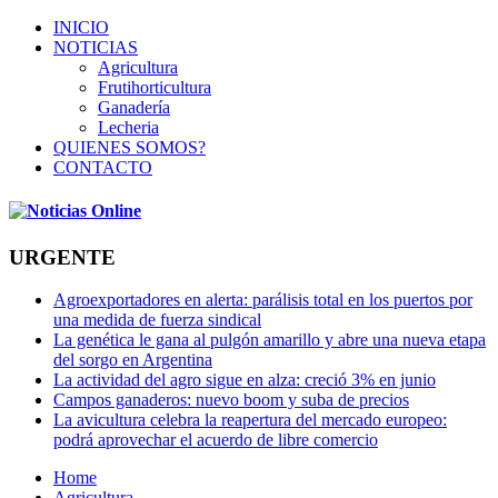
INICIO
NOTICIAS
Agricultura
Frutihorticultura
Ganadería
Lecheria
QUIENES SOMOS?
CONTACTO
URGENTE
Agroexportadores en alerta: parálisis total en los puertos por
una medida de fuerza sindical
La genética le gana al pulgón amarillo y abre una nueva etapa
del sorgo en Argentina
La actividad del agro sigue en alza: creció 3% en junio
Campos ganaderos: nuevo boom y suba de precios
La avicultura celebra la reapertura del mercado europeo:
podrá aprovechar el acuerdo de libre comercio
Home
Agricultura