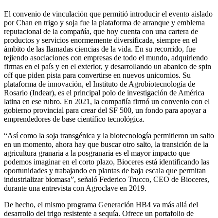
El convenio de vinculación que permitió introducir el evento aislado
por Chan en trigo y soja fue la plataforma de arranque y emblema
reputacional de la compañía, que hoy cuenta con una cartera de
productos y servicios enormemente diversificada, siempre en el
ámbito de las llamadas ciencias de la vida. En su recorrido, fue
tejiendo asociaciones con empresas de todo el mundo, adquiriendo
firmas en el país y en el exterior, y desarrollando un abanico de spin
off que piden pista para convertirse en nuevos unicornios. Su
plataforma de innovación, el Instituto de Agrobiotecnología de
Rosario (Indear), es el principal polo de investigación de América
latina en ese rubro. En 2021, la compañía firmó un convenio con el
gobierno provincial para crear del SF 500, un fondo para apoyar a
emprendedores de base científico tecnológica.
“Así como la soja transgénica y la biotecnología permitieron un salto
en un momento, ahora hay que buscar otro salto, la transición de la
agricultura granaria a la posgranaria es el mayor impacto que
podemos imaginar en el corto plazo, Bioceres está identificando las
oportunidades y trabajando en plantas de baja escala que permitan
industrializar biomasa”, señaló Federico Trucco, CEO de Bioceres,
durante una entrevista con Agroclave en 2019.
De hecho, el mismo programa Generación HB4 va más allá del
desarrollo del trigo resistente a sequía. Ofrece un portafolio de