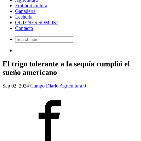
Frutihorticultura
Ganadería
Lecheria
QUIENES SOMOS?
Contacto
Search
for:
El trigo tolerante a la sequía cumplió el
sueño americano
Sep 02, 2024
Campo Diario
Agricultura
0