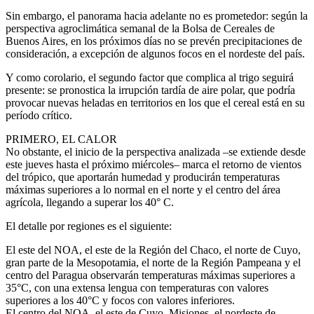
Sin embargo, el panorama hacia adelante no es prometedor: según la
perspectiva agroclimática semanal de la Bolsa de Cereales de
Buenos Aires, en los próximos días no se prevén precipitaciones de
consideración, a excepción de algunos focos en el nordeste del país.
Y como corolario, el segundo factor que complica al trigo seguirá
presente: se pronostica la irrupción tardía de aire polar, que podría
provocar nuevas heladas en territorios en los que el cereal está en su
período crítico.
PRIMERO, EL CALOR
No obstante, el inicio de la perspectiva analizada –se extiende desde
este jueves hasta el próximo miércoles– marca el retorno de vientos
del trópico, que aportarán humedad y producirán temperaturas
máximas superiores a lo normal en el norte y el centro del área
agrícola, llegando a superar los 40° C.
El detalle por regiones es el siguiente:
El este del NOA, el este de la Región del Chaco, el norte de Cuyo,
gran parte de la Mesopotamia, el norte de la Región Pampeana y el
centro del Paragua observarán temperaturas máximas superiores a
35°C, con una extensa lengua con temperaturas con valores
superiores a los 40°C y focos con valores inferiores.
El centro del NOA, el este de Cuyo, Misiones, el nordeste de