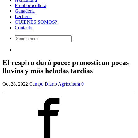
Frutihorticultura
Ganadería
Lecheria
QUIENES SOMOS?
Contacto
Search
for:
El respiro duró poco: pronostican pocas
lluvias y más heladas tardías
Oct 28, 2022
Campo Diario
Agricultura
0