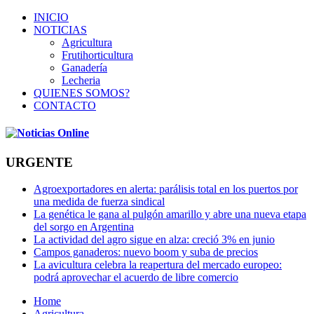
INICIO
NOTICIAS
Agricultura
Frutihorticultura
Ganadería
Lecheria
QUIENES SOMOS?
CONTACTO
URGENTE
Agroexportadores en alerta: parálisis total en los puertos por
una medida de fuerza sindical
La genética le gana al pulgón amarillo y abre una nueva etapa
del sorgo en Argentina
La actividad del agro sigue en alza: creció 3% en junio
Campos ganaderos: nuevo boom y suba de precios
La avicultura celebra la reapertura del mercado europeo:
podrá aprovechar el acuerdo de libre comercio
Home
Agricultura