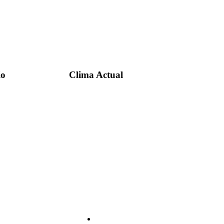
for:
io
Clima Actual