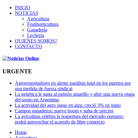
INICIO
NOTICIAS
Agricultura
Frutihorticultura
Ganadería
Lecheria
QUIENES SOMOS?
CONTACTO
URGENTE
Agroexportadores en alerta: parálisis total en los puertos por
una medida de fuerza sindical
La genética le gana al pulgón amarillo y abre una nueva etapa
del sorgo en Argentina
La actividad del agro sigue en alza: creció 3% en junio
Campos ganaderos: nuevo boom y suba de precios
La avicultura celebra la reapertura del mercado europeo:
podrá aprovechar el acuerdo de libre comercio
Home
Agricultura