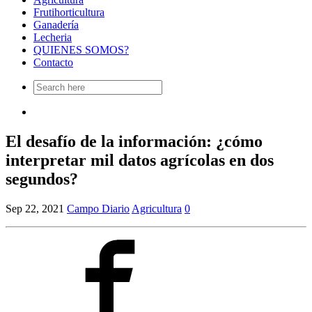
Frutihorticultura
Ganadería
Lecheria
QUIENES SOMOS?
Contacto
Search
for:
El desafío de la información: ¿cómo
interpretar mil datos agrícolas en dos
segundos?
Sep 22, 2021
Campo Diario
Agricultura
0