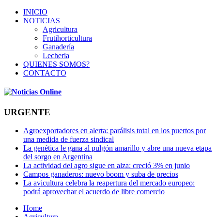
INICIO
NOTICIAS
Agricultura
Frutihorticultura
Ganadería
Lecheria
QUIENES SOMOS?
CONTACTO
URGENTE
Agroexportadores en alerta: parálisis total en los puertos por
una medida de fuerza sindical
La genética le gana al pulgón amarillo y abre una nueva etapa
del sorgo en Argentina
La actividad del agro sigue en alza: creció 3% en junio
Campos ganaderos: nuevo boom y suba de precios
La avicultura celebra la reapertura del mercado europeo:
podrá aprovechar el acuerdo de libre comercio
Home
Agricultura