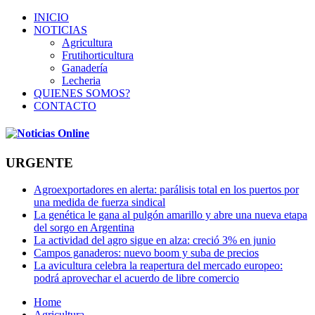
INICIO
NOTICIAS
Agricultura
Frutihorticultura
Ganadería
Lecheria
QUIENES SOMOS?
CONTACTO
URGENTE
Agroexportadores en alerta: parálisis total en los puertos por
una medida de fuerza sindical
La genética le gana al pulgón amarillo y abre una nueva etapa
del sorgo en Argentina
La actividad del agro sigue en alza: creció 3% en junio
Campos ganaderos: nuevo boom y suba de precios
La avicultura celebra la reapertura del mercado europeo:
podrá aprovechar el acuerdo de libre comercio
Home
Agricultura